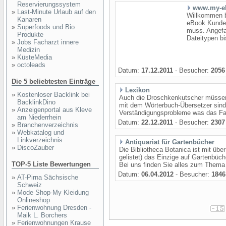
Reservierungssystem
www.my-e
»
Last-Minute Urlaub auf den
Willkommen b
Kanaren
eBook Kunde 
»
Superfoods und Bio
muss. Angefa
Produkte
Dateitypen bi
»
Jobs Facharzt innere
Medizin
»
KüsteMedia
»
octoleads
Datum:
17.12.2011
- Besucher:
2056
Die 5 beliebtesten Einträge
Lexikon
»
Kostenloser Backlink bei
Auch die Droschkenkutscher müssen 
BacklinkDino
mit dem Wörterbuch-Übersetzer sind 
»
Anzeigenportal aus Kleve
Verständigungsprobleme was das Fahrz
am Niederrhein
Datum:
22.12.2011
- Besucher:
2307
»
Branchenverzeichnis
»
Webkatalog und
Linkverzeichnis
Antiquariat für Gartenbücher
»
DiscoZauber
Die Bibliotheca Botanica ist mit übe
gelistet) das Einzige auf Gartenbüch
TOP-5 Liste Bewertungen
Bei uns finden Sie alles zum Thema 
Datum:
06.04.2012
- Besucher:
1846
»
AT-Pirna Sächsische
Schweiz
»
Mode Shop-My Kleidung
Onlineshop
»
Ferienwohnung Dresden -
Maik L. Borchers
»
Ferienwohnungen Krause