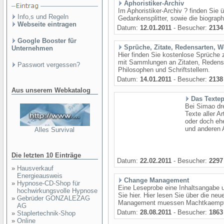
Aphoristiker-Archiv
Im Aphoristiker-Archiv ? finden Sie
Info,s und Regeln
Gedankensplitter, sowie die biograp
Webseite eintragen
Datum:
12.01.2011
- Besucher:
2134
Google Booster für
Sprüche, Zitate, Redensarten, W
Unternehmen
Hier finden Sie kostenlose Sprüch
mit Sammlungen an Zitaten, Redens
Passwort vergessen?
Philosophen und Schriftstellern.
Datum:
14.01.2011
- Besucher:
2138
Aus unserem Webkatalog
Das Textep
Bei Simao dr
Texte aller A
oder doch eh
und anderen A
Alles Survival
Die letzten 10 Einträge
Datum:
22.02.2011
- Besucher:
2297
»
Hausverkauf
Energieausweis
Change Management
»
Hypnose-CD-Shop für
Eine Leseprobe eine Inhaltsangabe
hochwirkungsvolle Hypnose
Sie hier. Hier lesen Sie über die 
»
Gebrüder GONZALEZAG
Management muessen Machtkaempfe re
AG
Datum:
28.08.2011
- Besucher:
1863
»
Staplertechnik-Shop
»
Online