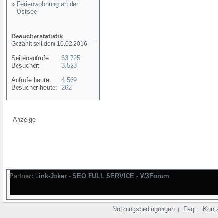
»
Ferienwohnung an der
Ostsee
Besucherstatistik
Gezählt seit dem 10.02.2016
Seitenaufrufe:
63.725
Besucher:
3.523
Aufrufe heute:
4.569
Besucher heute:
262
Anzeige
Partner:
Link-Joker
-
SEO FULL SERVICE
-
W3Forum
Nutzungsbedingungen
Faq
Kont
|
|