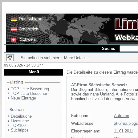
Suche:
Sie befinden sich hier: Mehr Details...
09.08.2026 - 14:58 Uhr
Menü
Die Detailseite zu diesem Eintrag wurde
AT-Pirna Sächsische Schweiz
TOP-Liste Bewertung
Der Blog mit Bildern, Informationen
TOP-Liste Besucher
sowie das nahe Umland. Alle Fotos si
Neue Einträge
Familienbesitz und den engen Verwan
Kategorie:
Aufrufen
Detailsuche
Livesuche
Webadresse:
at-pirna.blog
TOP100
Suchtipps
Eingetragen am:
11.01.2011