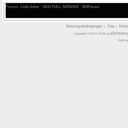
Partner:
Link-Joker
-
SEO FULL SERVICE
-
W3Forum
Nutzungsbedingungen
Faq
Kont
|
|
p3xHostin
Copyright © 2013 -2026 by
Seite g