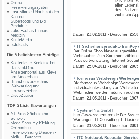
Das 16GB iPa
»
Online
allen Lebens
Reservierungssystem
das iPad von
»
Last-Minute Urlaub auf den
viel mehr App
Kanaren
»
Superfoods und Bio
Produkte
»
Jobs Facharzt innere
Datum:
23.02.2011
- Besucher:
2550
Medizin
»
KüsteMedia
»
octoleads
IT Sicherheitsprodukte IronKey
Der Online Shop bietet ausgewählte 
Die 5 beliebtesten Einträge
Verbraucher. Zum Sortiment zählen 
Passwortverwaltung, Internet Securi
»
Kostenloser Backlink bei
Datum:
25.04.2011
- Besucher:
2065
BacklinkDino
»
Anzeigenportal aus Kleve
am Niederrhein
formosus Webdesign Werbeage
»
Branchenverzeichnis
Die formosus Webdesign Werbeagentur
»
Webkatalog und
Individualentwicklung von Webseite
Linkverzeichnis
Webmedien werden natürlich auch unt
»
DiscoZauber
Datum:
21.05.2011
- Besucher:
1967
TOP-5 Liste Bewertungen
System-Pro.GmbH
»
AT-Pirna Sächsische
http://www.system-pro.de Die Syste
Schweiz
Wartungen, IT-Consulting, E-Busine
»
Mode Shop-My Kleidung
Datum:
21.05.2011
- Besucher:
2001
Onlineshop
»
Ferienwohnung Dresden -
Maik L. Borchers
ITC Notebook-Reparatur Service