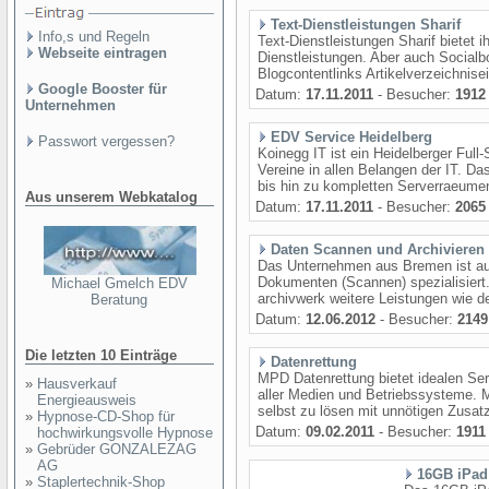
Text-Dienstleistungen Sharif
Info,s und Regeln
Text-Dienstleistungen Sharif bietet i
Webseite eintragen
Dienstleistungen. Aber auch Socia
Blogcontentlinks Artikelverzeichnise
Google Booster für
Datum:
17.11.2011
- Besucher:
1912
Unternehmen
EDV Service Heidelberg
Passwort vergessen?
Koinegg IT ist ein Heidelberger Full-
Vereine in allen Belangen der IT. D
bis hin zu kompletten Serverraeumen
Aus unserem Webkatalog
Datum:
17.11.2011
- Besucher:
2065
Daten Scannen und Archivieren 
Das Unternehmen aus Bremen ist auf 
Dokumenten (Scannen) spezialisiert
Michael Gmelch EDV
archivwerk weitere Leistungen wie d
Beratung
Datum:
12.06.2012
- Besucher:
2149
Die letzten 10 Einträge
Datenrettung
MPD Datenrettung bietet idealen Ser
»
Hausverkauf
aller Medien und Betriebssysteme. 
Energieausweis
selbst zu lösen mit unnötigen Zusa
»
Hypnose-CD-Shop für
Datum:
09.02.2011
- Besucher:
1911
hochwirkungsvolle Hypnose
»
Gebrüder GONZALEZAG
AG
16GB iPad
»
Staplertechnik-Shop