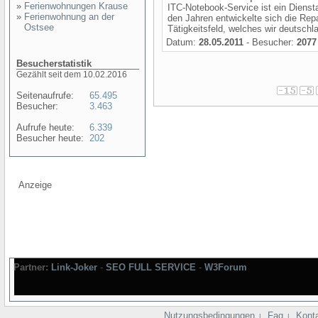
»
Ferienwohnungen Krause
ITC-Notebook-Service ist ein Dienst
»
Ferienwohnung an der
den Jahren entwickelte sich die Re
Ostsee
Tätigkeitsfeld, welches wir deutschl
Datum:
28.05.2011
- Besucher:
2077
Besucherstatistik
Gezählt seit dem 10.02.2016
Seitenaufrufe:
65.495
Besucher:
3.463
Aufrufe heute:
6.339
Besucher heute:
202
Anzeige
Partner:
Link-Joker
-
SEO FULL SERVICE
-
W3Forum
Nutzungsbedingungen
Faq
Kont
|
|