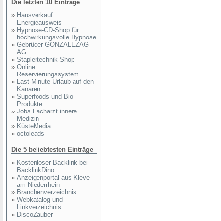
Die letzten 10 Einträge
»
Hausverkauf
Energieausweis
»
Hypnose-CD-Shop für
hochwirkungsvolle Hypnose
»
Gebrüder GONZALEZAG
AG
»
Staplertechnik-Shop
»
Online
Reservierungssystem
»
Last-Minute Urlaub auf den
Kanaren
»
Superfoods und Bio
Produkte
»
Jobs Facharzt innere
Medizin
»
KüsteMedia
»
octoleads
Die 5 beliebtesten Einträge
»
Kostenloser Backlink bei
BacklinkDino
»
Anzeigenportal aus Kleve
am Niederrhein
»
Branchenverzeichnis
»
Webkatalog und
Linkverzeichnis
»
DiscoZauber