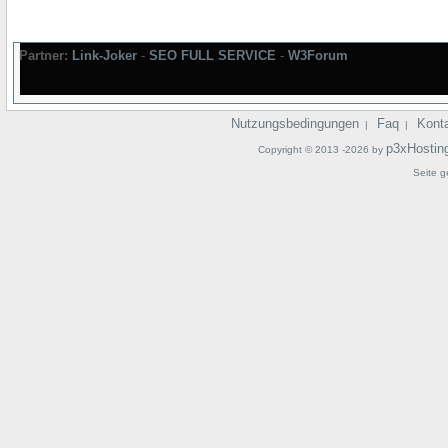
Partner:
Link-Joker
-
SEO FULL SERVICE
-
W3Forum
Nutzungsbedingungen
Faq
Kont
|
|
p3xHostin
Copyright © 2013 -2026 by
Seite g