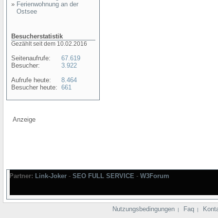
»
Ferienwohnung an der
Ostsee
Besucherstatistik
Gezählt seit dem 10.02.2016
Seitenaufrufe:
67.619
Besucher:
3.922
Aufrufe heute:
8.464
Besucher heute:
661
Anzeige
Partner:
Link-Joker
-
SEO FULL SERVICE
-
W3Forum
Nutzungsbedingungen
Faq
Kont
|
|