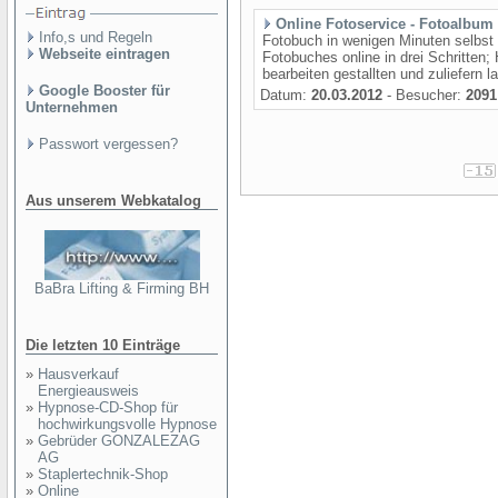
Online Fotoservice - Fotoalbum
Info,s und Regeln
Fotobuch in wenigen Minuten selbst e
Webseite eintragen
Fotobuches online in drei Schritten
bearbeiten gestallten und zuliefern l
Google Booster für
Datum:
20.03.2012
- Besucher:
2091
Unternehmen
Passwort vergessen?
Aus unserem Webkatalog
BaBra Lifting & Firming BH
Die letzten 10 Einträge
»
Hausverkauf
Energieausweis
»
Hypnose-CD-Shop für
hochwirkungsvolle Hypnose
»
Gebrüder GONZALEZAG
AG
»
Staplertechnik-Shop
»
Online