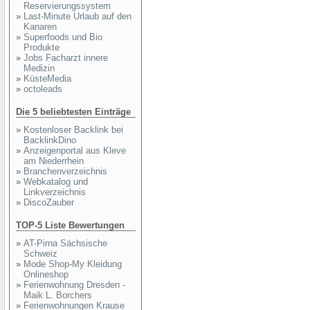
Reservierungssystem
»
Last-Minute Urlaub auf den
Kanaren
»
Superfoods und Bio
Produkte
»
Jobs Facharzt innere
Medizin
»
KüsteMedia
»
octoleads
Die 5 beliebtesten Einträge
»
Kostenloser Backlink bei
BacklinkDino
»
Anzeigenportal aus Kleve
am Niederrhein
»
Branchenverzeichnis
»
Webkatalog und
Linkverzeichnis
»
DiscoZauber
TOP-5 Liste Bewertungen
»
AT-Pirna Sächsische
Schweiz
»
Mode Shop-My Kleidung
Onlineshop
»
Ferienwohnung Dresden -
Maik L. Borchers
»
Ferienwohnungen Krause