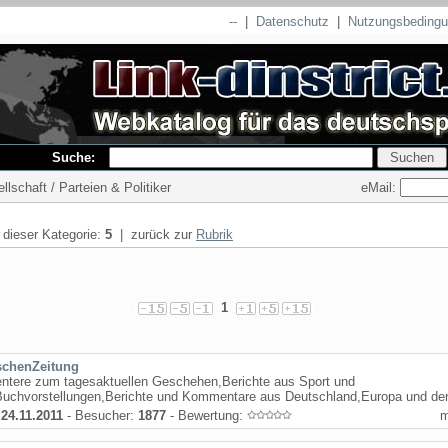
--
|
Datenschutz
|
Nutzungsbeding
Suche:
eMail:
llschaft / Parteien & Politiker
n dieser Kategorie:
5
| zurück zur
Rubrik
1
chenZeitung
tere zum tagesaktuellen Geschehen,Berichte aus Sport und
,Buchvorstellungen,Berichte und Kommentare aus Deutschland,Europa und der
:
24.11.2011
- Besucher:
1877
- Bewertung: