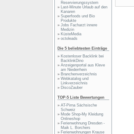
Reservierungssystem
»
Last-Minute Urlaub auf den
Kanaren
»
Superfoods und Bio
Produkte
»
Jobs Facharzt innere
Medizin
»
KüsteMedia
»
octoleads
Die 5 beliebtesten Einträge
»
Kostenloser Backlink bei
BacklinkDino
»
Anzeigenportal aus Kleve
am Niederrhein
»
Branchenverzeichnis
»
Webkatalog und
Linkverzeichnis
»
DiscoZauber
TOP-5 Liste Bewertungen
»
AT-Pirna Sächsische
Schweiz
»
Mode Shop-My Kleidung
Onlineshop
»
Ferienwohnung Dresden -
Maik L. Borchers
»
Ferienwohnungen Krause