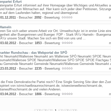
enpartei Erfurt
atenpartei Erfurt informiert auf ihrer Homepage über Wichtiges und Aktuelles 
 und fordert zum Mitmachen auf. Hier kann sich jeder über Petitionen, Sitzung
n auf dem Laufenden halten, regional und überregional.
:
01.12.2011
- Besucher:
2092
- Bewertung:
Hameln
eren Sie sich ueber unsere Arbeit vor Ort. Umweltschutz ist in erster Linie ein
enheit aller Buergerinnen und Buerger. FDP - Stark fÃ¼r Hameln - Buergern
 fÃ¼r unsere Stadt. Machen Sie sich ein Bild von uns und ...
:
03.02.2012
- Besucher:
1853
- Bewertung:
arkter Rundschau - das Webportal der SPÖ
kt Neumarkt/Wallersee Neumarkt am Wallersee SPÖ Neumarkt SPOE Neum
umarkt/Wallersee SPOE Neumarkt/Wallersee SPÖ SPOE SPOE Flachgau
au Gemeinde Neumarkt Gemeinde Neumarkt/Wallersee Gemeinde Neumarkt a
:
23.03.2012
- Besucher:
2235
- Bewertung:
 die Freie Demokratische Partei noch? Eine Single Serving Site über den Zus
spiriert von istmichaelbraunnochimamt.de, istwesterwellenochimamt.de,
stianwulffnochimamt.de und vielen Anderen.
:
03.04.2012
- Besucher:
1806
- Bewertung:
1