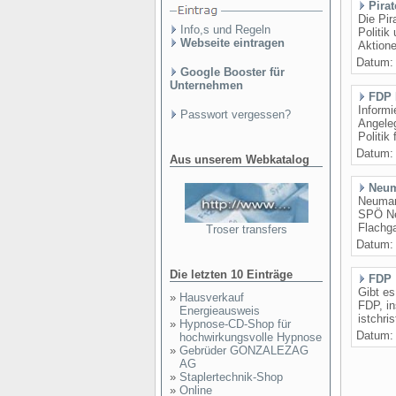
Pirat
Die Pir
Info,s und Regeln
Politik
Webseite eintragen
Aktione
Datum
Google Booster für
Unternehmen
FDP 
Informi
Passwort vergessen?
Angeleg
Politik
Datum
Aus unserem Webkatalog
Neum
Neumar
SPÖ Ne
Flachg
Troser transfers
Datum
Die letzten 10 Einträge
FDP
Gibt es
»
Hausverkauf
FDP, in
Energieausweis
istchri
»
Hypnose-CD-Shop für
Datum
hochwirkungsvolle Hypnose
»
Gebrüder GONZALEZAG
AG
»
Staplertechnik-Shop
»
Online