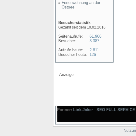
»
Ferienwohnung an der
Ostsee
Besucherstatistik
Gezählt seit dem 10.02.2016
Seitenaufrufe:
61.966
Besucher:
3.387
Aufrufe heute:
2.811
Besucher heute:
126
Anzeige
Partner:
Link-Joker
-
SEO FULL SERVICE
Nutzun