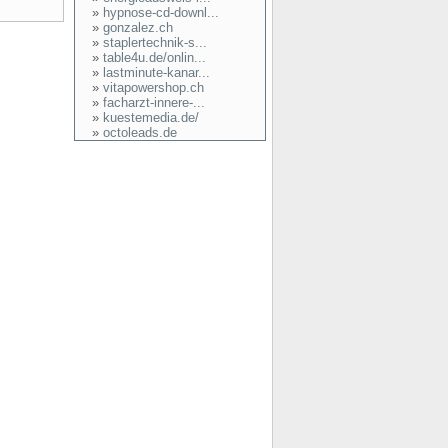
»
hypnose-cd-downl...
»
gonzalez.ch
»
staplertechnik-s...
»
table4u.de/onlin...
»
lastminute-kanar...
»
vitapowershop.ch
»
facharzt-innere-...
»
kuestemedia.de/
»
octoleads.de