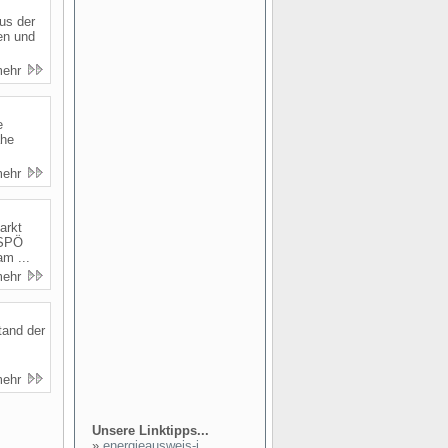
aus der
en und
mehr
e
ahe
mehr
arkt
 SPÖ
m ...
mehr
tand der
mehr
Unsere Linktipps...
»
energieausweis-i...