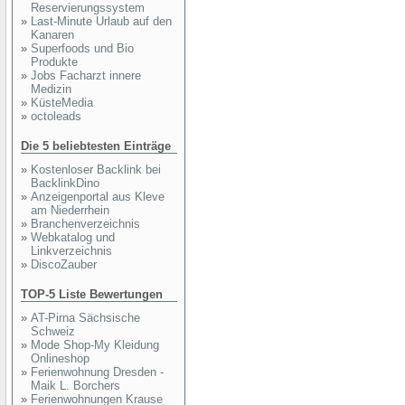
Reservierungssystem
»
Last-Minute Urlaub auf den
Kanaren
»
Superfoods und Bio
Produkte
»
Jobs Facharzt innere
Medizin
»
KüsteMedia
»
octoleads
Die 5 beliebtesten Einträge
»
Kostenloser Backlink bei
BacklinkDino
»
Anzeigenportal aus Kleve
am Niederrhein
»
Branchenverzeichnis
»
Webkatalog und
Linkverzeichnis
»
DiscoZauber
TOP-5 Liste Bewertungen
»
AT-Pirna Sächsische
Schweiz
»
Mode Shop-My Kleidung
Onlineshop
»
Ferienwohnung Dresden -
Maik L. Borchers
»
Ferienwohnungen Krause