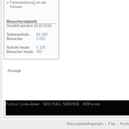
»
Ferienwohnung an der
Ostsee
Besucherstatistik
Gezählt seit dem 10.02.2016
Seitenaufrufe:
64.260
Besucher:
3.652
Aufrufe heute:
5.105
Besucher heute:
391
Anzeige
Partner:
Link-Joker
-
SEO FULL SERVICE
-
W3Forum
Nutzungsbedingungen
Faq
Kont
|
|