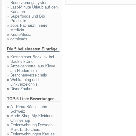
Reservierungssystem
»
Last-Minute Urlaub auf den
Kanaren
»
Superfoods und Bio
Produkte
»
Jobs Facharzt innere
Medizin
»
KüsteMedia
»
octoleads
Die 5 beliebtesten Einträge
»
Kostenloser Backlink bei
BacklinkDino
»
Anzeigenportal aus Kleve
am Niederrhein
»
Branchenverzeichnis
»
Webkatalog und
Linkverzeichnis
»
DiscoZauber
TOP-5 Liste Bewertungen
»
AT-Pirna Sächsische
Schweiz
»
Mode Shop-My Kleidung
Onlineshop
»
Ferienwohnung Dresden -
Maik L. Borchers
»
Ferienwohnungen Krause