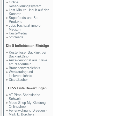
»
Online
Reservierungssystem
»
Last-Minute Urlaub auf den
Kanaren
»
Superfoods und Bio
Produkte
»
Jobs Facharzt innere
Medizin
»
KüsteMedia
»
octoleads
Die 5 beliebtesten Einträge
»
Kostenloser Backlink bei
BacklinkDino
»
Anzeigenportal aus Kleve
am Niederrhein
»
Branchenverzeichnis
»
Webkatalog und
Linkverzeichnis
»
DiscoZauber
TOP-5 Liste Bewertungen
»
AT-Pirna Sächsische
Schweiz
»
Mode Shop-My Kleidung
Onlineshop
»
Ferienwohnung Dresden -
Maik L. Borchers