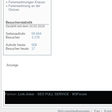
»
Ferienwohnungen Krause
»
Ferienwohnung an der
Ostsee
Besucherstatistik
Gezählt seit dem 10.02.2016
Seitenaufrufe:
59.664
Besucher:
3.278
Aufrufe heute:
509
Besucher heute:
17
Anzeige
Partner:
Link-Joker
-
SEO FULL SERVICE
-
W3Forum
Nutzungsbedingungen
Faq
Kont
|
|