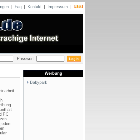
ungen
|
Faq
|
Kontakt
|
Impressum
|
Passwort:
Werbung
Babypark
inarbeit
ch
eibung
enthält
nd PC
nzen
t jedem
nem
ular