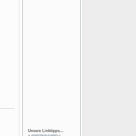
Unsere Linktipps...
»
energieausweis-i...