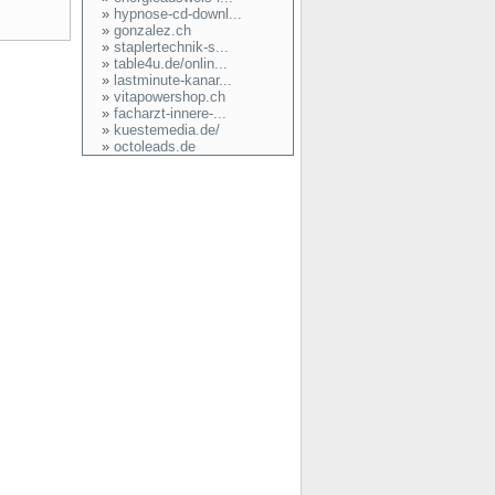
»
hypnose-cd-downl...
»
gonzalez.ch
»
staplertechnik-s...
»
table4u.de/onlin...
»
lastminute-kanar...
»
vitapowershop.ch
»
facharzt-innere-...
»
kuestemedia.de/
»
octoleads.de