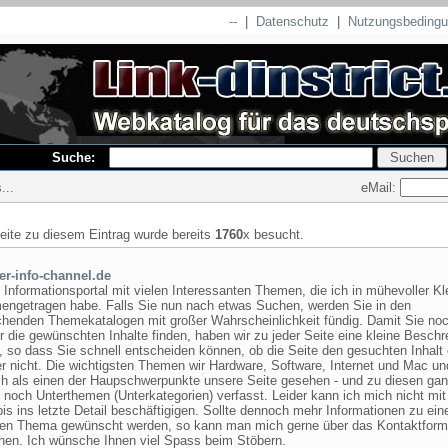
--
|
Datenschutz
|
Nutzungsbeding
Suche:
eMail:
...
seite zu diesem Eintrag wurde bereits
1760
x besucht.
r-info-channel.de
 Informationsportal mit vielen Interessanten Themen, die ich in mühevoller Kle
ngetragen habe. Falls Sie nun nach etwas Suchen, werden Sie in den
chenden Themekatalogen mit großer Wahrscheinlichkeit fündig. Damit Sie no
r die gewünschten Inhalte finden, haben wir zu jeder Seite eine kleine Beschr
, so dass Sie schnell entscheiden können, ob die Seite den gesuchten Inhalt 
er nicht. Die wichtigsten Themen wir Hardware, Software, Internet und Mac u
ch als einen der Haupschwerpunkte unsere Seite gesehen - und zu diesen ga
noch Unterthemen (Unterkategorien) verfasst. Leider kann ich mich nicht mi
s ins letzte Detail beschäftigigen. Sollte dennoch mehr Informationen zu ei
en Thema gewünscht werden, so kann man mich gerne über das Kontaktform
hen. Ich wünsche Ihnen viel Spass beim Stöbern.