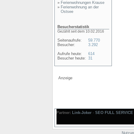
»
Ferienwohnungen Krause
»
Ferienwohnung an der
Ostsee
Besucherstatistik
Gezählt seit dem 10.02.2016
Seitenaufrufe:
59.770
Besucher:
3.292
Aufrufe heute:
614
Besucher heute:
31
Anzeige
Partner:
Link-Joker
-
SEO FULL SERVICE
Nutzun