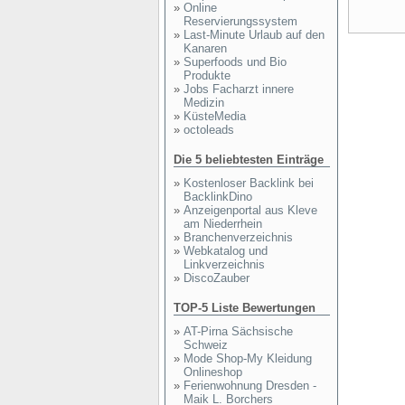
»
Online
Reservierungssystem
»
Last-Minute Urlaub auf den
Kanaren
»
Superfoods und Bio
Produkte
»
Jobs Facharzt innere
Medizin
»
KüsteMedia
»
octoleads
Die 5 beliebtesten Einträge
»
Kostenloser Backlink bei
BacklinkDino
»
Anzeigenportal aus Kleve
am Niederrhein
»
Branchenverzeichnis
»
Webkatalog und
Linkverzeichnis
»
DiscoZauber
TOP-5 Liste Bewertungen
»
AT-Pirna Sächsische
Schweiz
»
Mode Shop-My Kleidung
Onlineshop
»
Ferienwohnung Dresden -
Maik L. Borchers