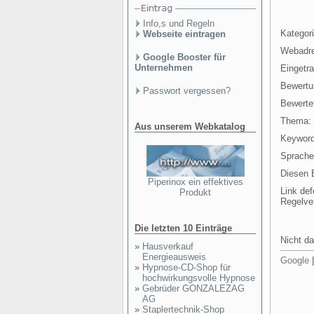
Info,s und Regeln
Kategori
Webseite eintragen
Webadr
Google Booster für
Unternehmen
Eingetr
Bewertu
Passwort vergessen?
Bewertet
Thema:
Aus unserem Webkatalog
Keyword
Sprache
Diesen E
Piperinox ein effektives
Link def
Produkt
Regelve
Die letzten 10 Einträge
Nicht da
»
Hausverkauf
Energieausweis
Google
»
Hypnose-CD-Shop für
hochwirkungsvolle Hypnose
»
Gebrüder GONZALEZAG
AG
»
Staplertechnik-Shop