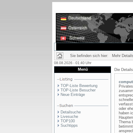
Sie befinden sich hier: Mehr Details
08.08.2026 - 01:40 Uhr
Menü
Die Detail
compute
TOP-Liste Bewertung
Privates
TOP-Liste Besucher
zusamme
Neue Einträge
entspre
schnelle
verfasst
oder eh
Detailsuche
haben i
Livesuche
Haupten 
TOP100
Thema bi
Suchtipps
betimmt
ansprec