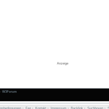
Anzeige
-
W3Forum
gsbedingungen
Faq
Kontakt
Impressum
Backlink
Suchboxen
|
|
|
|
|
|