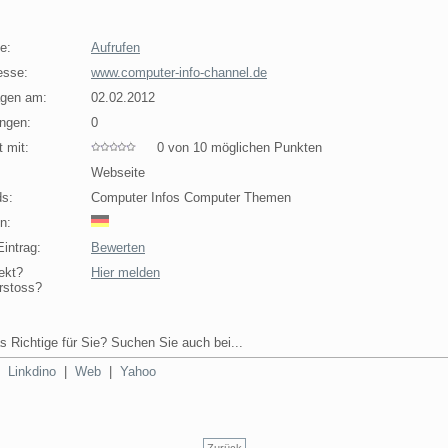
e:
Aufrufen
esse:
www.computer-info-channel.de
agen am:
02.02.2012
ngen:
0
 mit:
0 von 10 möglichen Punkten
Webseite
s:
Computer Infos Computer Themen
n:
intrag:
Bewerten
ekt?
Hier melden
rstoss?
s Richtige für Sie? Suchen Sie auch bei...
|
Linkdino
|
Web
|
Yahoo