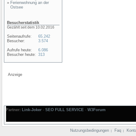
»
Ferienwohnung an der
Ostsee
Besucherstatistik
Gezählt seit dem 10.02.2016
Seitenaufrufe:
65.242
Besucher:
3.574
Aufrufe heute:
6.086
Besucher heute:
313
Anzeige
Partner:
Link-Joker
-
SEO FULL SERVICE
-
W3Forum
Nutzungsbedingungen
Faq
Kont
|
|