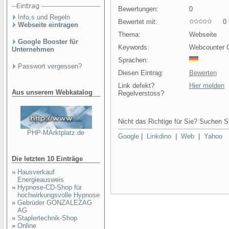
Bewertungen:
0
Info,s und Regeln
Bewertet mit:
0 v
Webseite eintragen
Thema:
Webseite
Google Booster für
Keywords:
Webcounter C
Unternehmen
Sprachen:
Passwort vergessen?
Diesen Eintrag:
Bewerten
Link defekt?
Hier melden
Aus unserem Webkatalog
Regelverstoss?
Nicht das Richtige für Sie? Suchen Si
PHP-MArktplatz.de
Google
|
Linkdino
|
Web
|
Yahoo
Die letzten 10 Einträge
»
Hausverkauf
Energieausweis
»
Hypnose-CD-Shop für
hochwirkungsvolle Hypnose
»
Gebrüder GONZALEZAG
AG
»
Staplertechnik-Shop
»
Online