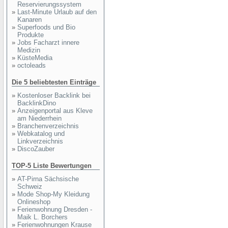
Reservierungssystem
»
Last-Minute Urlaub auf den
Kanaren
»
Superfoods und Bio
Produkte
»
Jobs Facharzt innere
Medizin
»
KüsteMedia
»
octoleads
Die 5 beliebtesten Einträge
»
Kostenloser Backlink bei
BacklinkDino
»
Anzeigenportal aus Kleve
am Niederrhein
»
Branchenverzeichnis
»
Webkatalog und
Linkverzeichnis
»
DiscoZauber
TOP-5 Liste Bewertungen
»
AT-Pirna Sächsische
Schweiz
»
Mode Shop-My Kleidung
Onlineshop
»
Ferienwohnung Dresden -
Maik L. Borchers
»
Ferienwohnungen Krause