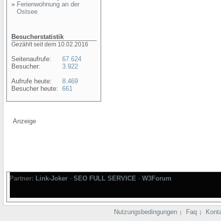
»
Ferienwohnung an der
Ostsee
Besucherstatistik
Gezählt seit dem 10.02.2016
Seitenaufrufe:
67.624
Besucher:
3.922
Aufrufe heute:
8.469
Besucher heute:
661
Anzeige
Partner:
Link-Joker
-
SEO FULL SERVICE
-
W3Forum
Nutzungsbedingungen
Faq
Kont
|
|