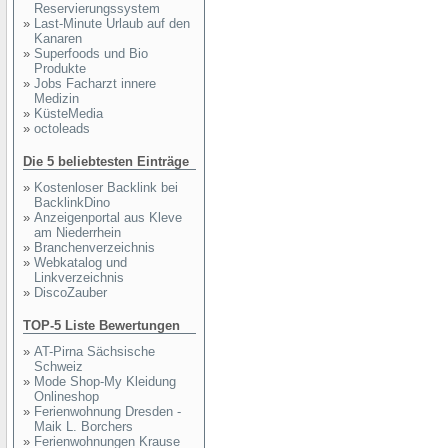
Reservierungssystem
»
Last-Minute Urlaub auf den
Kanaren
»
Superfoods und Bio
Produkte
»
Jobs Facharzt innere
Medizin
»
KüsteMedia
»
octoleads
Die 5 beliebtesten Einträge
»
Kostenloser Backlink bei
BacklinkDino
»
Anzeigenportal aus Kleve
am Niederrhein
»
Branchenverzeichnis
»
Webkatalog und
Linkverzeichnis
»
DiscoZauber
TOP-5 Liste Bewertungen
»
AT-Pirna Sächsische
Schweiz
»
Mode Shop-My Kleidung
Onlineshop
»
Ferienwohnung Dresden -
Maik L. Borchers
»
Ferienwohnungen Krause