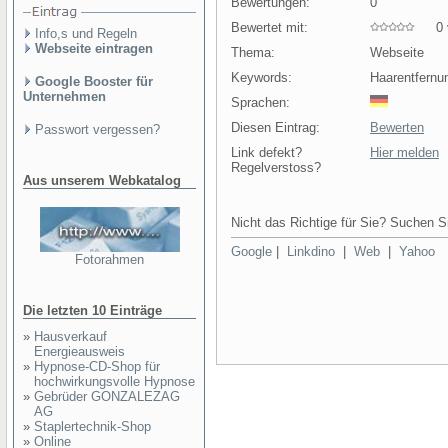
Bewertungen:
0
Bewertet mit:
0 v
Info,s und Regeln
Webseite eintragen
Thema:
Webseite
Keywords:
Haarentfernu
Google Booster für
Unternehmen
Sprachen:
Diesen Eintrag:
Bewerten
Passwort vergessen?
Link defekt?
Hier melden
Regelverstoss?
Aus unserem Webkatalog
Nicht das Richtige für Sie? Suchen Si
Google
|
Linkdino
|
Web
|
Yahoo
Fotorahmen
Die letzten 10 Einträge
»
Hausverkauf
Energieausweis
»
Hypnose-CD-Shop für
hochwirkungsvolle Hypnose
»
Gebrüder GONZALEZAG
AG
»
Staplertechnik-Shop
»
Online