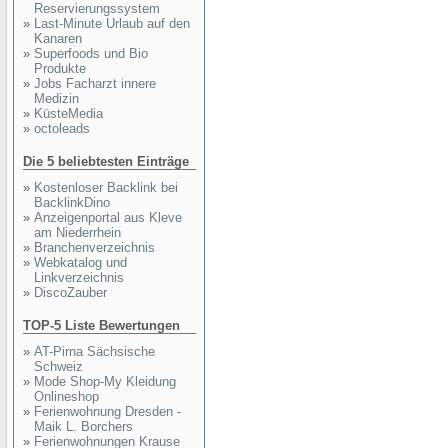
Reservierungssystem
»
Last-Minute Urlaub auf den
Kanaren
»
Superfoods und Bio
Produkte
»
Jobs Facharzt innere
Medizin
»
KüsteMedia
»
octoleads
Die 5 beliebtesten Einträge
»
Kostenloser Backlink bei
BacklinkDino
»
Anzeigenportal aus Kleve
am Niederrhein
»
Branchenverzeichnis
»
Webkatalog und
Linkverzeichnis
»
DiscoZauber
TOP-5 Liste Bewertungen
»
AT-Pirna Sächsische
Schweiz
»
Mode Shop-My Kleidung
Onlineshop
»
Ferienwohnung Dresden -
Maik L. Borchers
»
Ferienwohnungen Krause