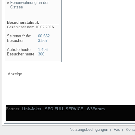
»
Ferienwohnung an der
Ostsee
Besucherstatistik
Gezählt seit dem 10.02.2016
Seitenaufrufe:
60.652
Besucher:
3.567
Aufrufe heute:
1.496
Besucher heute:
306
Anzeige
Partner:
Link-Joker
-
SEO FULL SERVICE
-
W3Forum
Nutzungsbedingungen
Faq
Kont
|
|