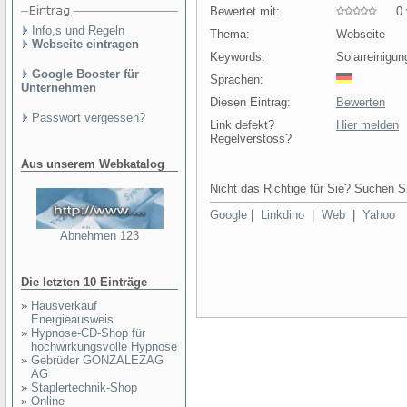
Bewertet mit:
0 v
Info,s und Regeln
Thema:
Webseite
Webseite eintragen
Keywords:
Solarreinigun
Google Booster für
Sprachen:
Unternehmen
Diesen Eintrag:
Bewerten
Passwort vergessen?
Link defekt?
Hier melden
Regelverstoss?
Aus unserem Webkatalog
Nicht das Richtige für Sie? Suchen Si
Google
|
Linkdino
|
Web
|
Yahoo
Abnehmen 123
Die letzten 10 Einträge
»
Hausverkauf
Energieausweis
»
Hypnose-CD-Shop für
hochwirkungsvolle Hypnose
»
Gebrüder GONZALEZAG
AG
»
Staplertechnik-Shop
»
Online