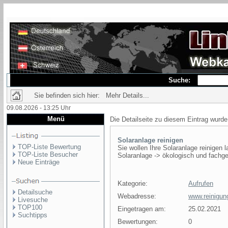
Suche:
Sie befinden sich hier: Mehr Details...
09.08.2026 - 13:25 Uhr
Menü
Die Detailseite zu diesem Eintrag wurde
Solaranlage reinigen
TOP-Liste Bewertung
Sie wollen Ihre Solaranlage reinigen 
TOP-Liste Besucher
Solaranlage -> ökologisch und fachge
Neue Einträge
Kategorie:
Aufrufen
Detailsuche
Webadresse:
www.reinigung
Livesuche
TOP100
Eingetragen am:
25.02.2021
Suchtipps
Bewertungen:
0