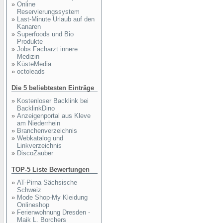
»
Online
Reservierungssystem
»
Last-Minute Urlaub auf den
Kanaren
»
Superfoods und Bio
Produkte
»
Jobs Facharzt innere
Medizin
»
KüsteMedia
»
octoleads
Die 5 beliebtesten Einträge
»
Kostenloser Backlink bei
BacklinkDino
»
Anzeigenportal aus Kleve
am Niederrhein
»
Branchenverzeichnis
»
Webkatalog und
Linkverzeichnis
»
DiscoZauber
TOP-5 Liste Bewertungen
»
AT-Pirna Sächsische
Schweiz
»
Mode Shop-My Kleidung
Onlineshop
»
Ferienwohnung Dresden -
Maik L. Borchers