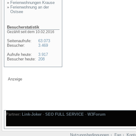
»
Ferienwohnungen Krause
»
Ferienwohnung an der
Ostsee
Besucherstatistik
Gezählt seit dem 10.02.2016
Seitenaufrufe:
63.073
Besucher:
3.469
Aufrufe heute:
3.917
Besucher heute:
208
Anzeige
Partner:
Link-Joker
-
SEO FULL SERVICE
-
W3Forum
Nutzungsbedingungen
Faq
Kont
|
|