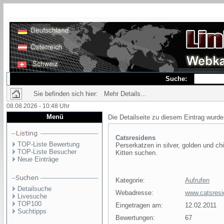
Suche:
Sie befinden sich hier: Mehr Details...
08.08.2026 - 10:48 Uhr
Menü
Die Detailseite zu diesem Eintrag wurde
Catsresidens
TOP-Liste Bewertung
Perserkatzen in silver, golden und ch
TOP-Liste Besucher
Kitten suchen.
Neue Einträge
Kategorie:
Aufrufen
Detailsuche
Webadresse:
www.catsresi
Livesuche
TOP100
Eingetragen am:
12.02.2011
Suchtipps
Bewertungen:
67