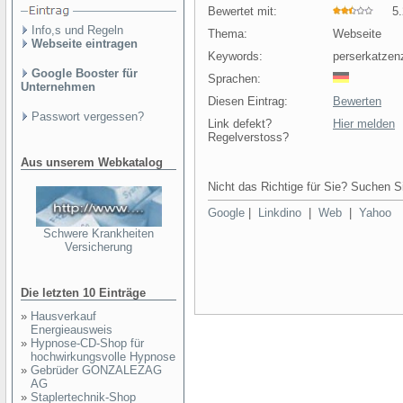
Bewertet mit:
5.2
Info,s und Regeln
Thema:
Webseite
Webseite eintragen
Keywords:
perserkatzen
Google Booster für
Sprachen:
Unternehmen
Diesen Eintrag:
Bewerten
Passwort vergessen?
Link defekt?
Hier melden
Regelverstoss?
Aus unserem Webkatalog
Nicht das Richtige für Sie? Suchen Si
Google
|
Linkdino
|
Web
|
Yahoo
Schwere Krankheiten
Versicherung
Die letzten 10 Einträge
»
Hausverkauf
Energieausweis
»
Hypnose-CD-Shop für
hochwirkungsvolle Hypnose
»
Gebrüder GONZALEZAG
AG
»
Staplertechnik-Shop