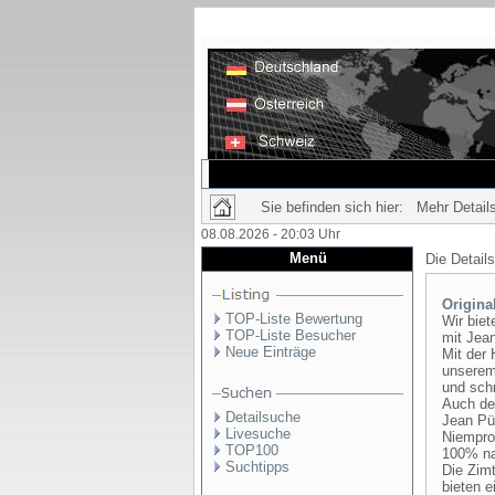
Sie befinden sich hier: Mehr Details
08.08.2026 - 20:03 Uhr
Menü
Die Detail
Origina
TOP-Liste Bewertung
Wir bie
TOP-Liste Besucher
mit Jea
Neue Einträge
Mit der
unserem 
und sch
Auch de
Detailsuche
Jean Püt
Livesuche
Niempro
TOP100
100% nat
Suchtipps
Die Zim
bieten 