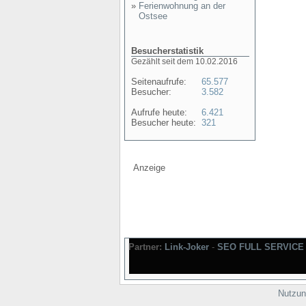
»
Ferienwohnung an der
Ostsee
Besucherstatistik
Gezählt seit dem 10.02.2016
Seitenaufrufe:
65.577
Besucher:
3.582
Aufrufe heute:
6.421
Besucher heute:
321
Anzeige
Partner:
Link-Joker
-
SEO FULL SERVICE
Nutzun