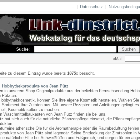
--
|
Datenschutz
|
Nutzungsbeding
Suche:
eMail:
...
seite zu diesem Eintrag wurde bereits
1875
x besucht.
l Hobbythekprodukte von Jean Pütz
ten in unserem Shop Originalprodukte aus der beliebten Fernsehsendung Hob
n Pütz an.
 Hobbythekkosmetik, können Sie Ihre eigene Kosmetik herstellen. Wählen Sie
Sortiment Ihre Zutaten aus. Mit unsere Rezepten und Anleitungen gelingt es
nell, Kosmetik selber zu machen.
n Waschmittelbaukasten von Jean Pütz finden sie bei uns.
z hat sich auch für die natürliche Pflanzenpflege einsetzt, die Pflanzenpfleg
dukten.
urreine ätherische Öle für die Aromatherapie oder die Raumbeduftung fehlen 
tprodukte von Jean Pütz sind legendär. Seine Entdeckung der Zimtsohlen in 
eine natürliche Hilfe bei Schweißfüßen und Fußgeruch, und sorgen für ein an