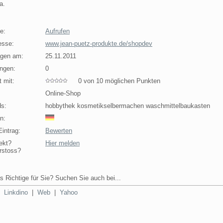
a.
e:
Aufrufen
esse:
www.jean-puetz-produkte.de/shopdev
agen am:
25.11.2011
ngen:
0
 mit:
0 von 10 möglichen Punkten
Online-Shop
s:
hobbythek kosmetikselbermachen waschmittelbaukasten
n:
intrag:
Bewerten
ekt?
Hier melden
rstoss?
s Richtige für Sie? Suchen Sie auch bei...
|
Linkdino
|
Web
|
Yahoo