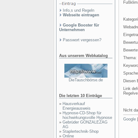
Fußklim
Info,s und Regeln
Webseite eintragen
Kategori
Google Booster für
Webadr
Unternehmen
Eingetr
Passwort vergessen?
Bewertu
Bewertet
Aus unserem Webkatalog
Thema:
Keyword
Sprache
DieTauschbörse.de
Diesen E
Link def
Regelve
Die letzten 10 Einträge
»
Hausverkauf
Energieausweis
Nicht da
»
Hypnose-CD-Shop für
hochwirkungsvolle Hypnose
Google
»
Gebrüder GONZALEZAG
AG
»
Staplertechnik-Shop
»
Online