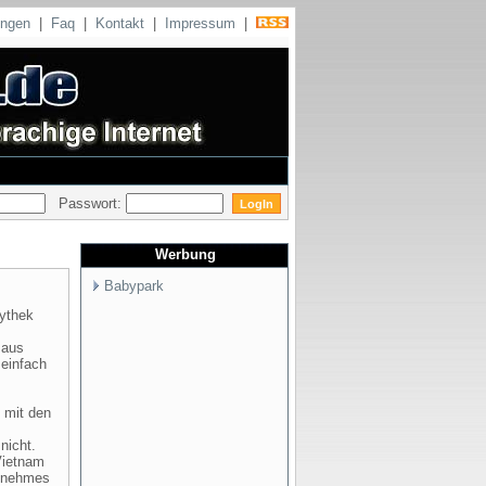
ungen
|
Faq
|
Kontakt
|
Impressum
|
Passwort:
Werbung
Babypark
bythek
 aus
 einfach
e mit den
nicht.
Vietnam
genehmes