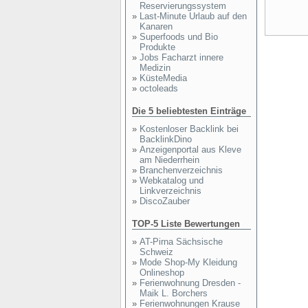
Reservierungssystem
»
Last-Minute Urlaub auf den
Kanaren
»
Superfoods und Bio
Produkte
»
Jobs Facharzt innere
Medizin
»
KüsteMedia
»
octoleads
Die 5 beliebtesten Einträge
»
Kostenloser Backlink bei
BacklinkDino
»
Anzeigenportal aus Kleve
am Niederrhein
»
Branchenverzeichnis
»
Webkatalog und
Linkverzeichnis
»
DiscoZauber
TOP-5 Liste Bewertungen
»
AT-Pirna Sächsische
Schweiz
»
Mode Shop-My Kleidung
Onlineshop
»
Ferienwohnung Dresden -
Maik L. Borchers
»
Ferienwohnungen Krause