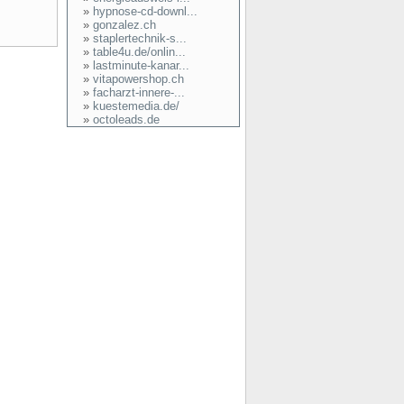
»
hypnose-cd-downl...
»
gonzalez.ch
»
staplertechnik-s...
»
table4u.de/onlin...
»
lastminute-kanar...
»
vitapowershop.ch
»
facharzt-innere-...
»
kuestemedia.de/
»
octoleads.de