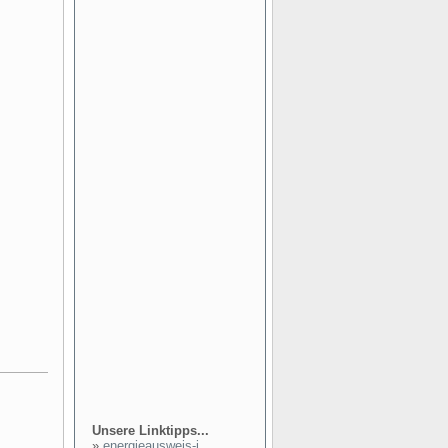
Unsere Linktipps...
»
energieausweis-i...