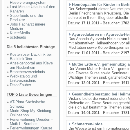
Reservierungssystem
Homöopathie für Kinder in Berli
»
Last-Minute Urlaub auf den
Der Schwerpunkt dieser Naturheilpra
Kanaren
Berlin Friedrichshain Kreuzberg. Die H
»
Superfoods und Bio
schreibt in Ihrem Blog über aktuelle
Produkte
Datum:
17.11.2011
- Besucher:
1702
»
Jobs Facharzt innere
Medizin
»
KüsteMedia
Ayurvedakuren im Ayurveda-Hei
»
octoleads
Das Ananda-Ayurveda-Heilzentrum be
mit alternativen Heilmethoden vor a
Die 5 beliebtesten Einträge
Meditation sowie Körpertherapien si
Datum:
11.01.2011
- Besucher:
2197
»
Kostenloser Backlink bei
BacklinkDino
»
Anzeigenportal aus Kleve
Mutter Erde e.V. gemeinnützig 
am Niederrhein
Der Verein Mutter Erde e.V. - gemein
»
Branchenverzeichnis
ein. Diverse Kurse sowie Seminare u
»
Webkatalog und
Wichtige Themen sind: ganzheitliche
Linkverzeichnis
Datum:
12.01.2011
- Besucher:
1911
»
DiscoZauber
Gesundheitsberatung bei Heilm
TOP-5 Liste Bewertungen
Vistano bietet die verschiedensten 
»
AT-Pirna Sächsische
Webseite an. Diese Beratung geschie
Schweiz
die sich auf bestimmte Themen spezi
»
Mode Shop-My Kleidung
Datum:
14.01.2011
- Besucher:
1781
Onlineshop
»
Ferienwohnung Dresden -
Maik L. Borchers
Schmerzen-Infos
»
Ferienwohnungen Krause
Die Webseite ist ein Informationsp