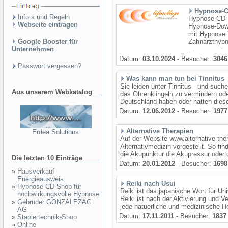
Hypnose-C
Info,s und Regeln
Hypnose-CD-
Webseite eintragen
Hypnose-Dow
mit Hypnose 
Google Booster für
Zahnarzthypn
Unternehmen
...
Datum:
03.10.2024
- Besucher:
3046
Passwort vergessen?
Was kann man tun bei Tinnitus
Sie leiden unter Tinnitus - und su
Aus unserem Webkatalog
das Ohrenklingeln zu vermindern od
Deutschland haben oder hatten dies
Datum:
12.06.2012
- Besucher:
1977
Alternative Therapien
Erdea Solutions
Auf der Website www.alternative-the
Alternativmedizin vorgestellt. So f
die Akupunktur die Akupressur oder 
Die letzten 10 Einträge
Datum:
20.01.2012
- Besucher:
1698
»
Hausverkauf
Energieausweis
Reiki nach Usui
»
Hypnose-CD-Shop für
Reiki ist das japanische Wort für Un
hochwirkungsvolle Hypnose
Reiki ist nach der Aktivierung und V
»
Gebrüder GONZALEZAG
jede natuerliche und medizinische Hei
AG
Datum:
17.11.2011
- Besucher:
1837
»
Staplertechnik-Shop
»
Online