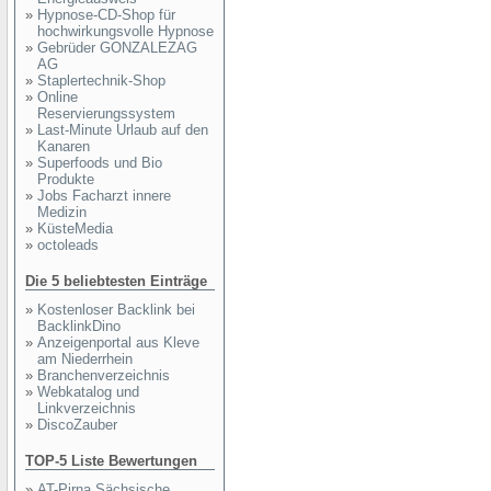
»
Hypnose-CD-Shop für
hochwirkungsvolle Hypnose
»
Gebrüder GONZALEZAG
AG
»
Staplertechnik-Shop
»
Online
Reservierungssystem
»
Last-Minute Urlaub auf den
Kanaren
»
Superfoods und Bio
Produkte
»
Jobs Facharzt innere
Medizin
»
KüsteMedia
»
octoleads
Die 5 beliebtesten Einträge
»
Kostenloser Backlink bei
BacklinkDino
»
Anzeigenportal aus Kleve
am Niederrhein
»
Branchenverzeichnis
»
Webkatalog und
Linkverzeichnis
»
DiscoZauber
TOP-5 Liste Bewertungen
»
AT-Pirna Sächsische