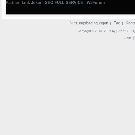
Partner:
Link-Joker
-
SEO FULL SERVICE
-
W3Forum
Nutzungsbedingungen
Faq
Kont
|
|
p3xHostin
Copyright © 2013 -2026 by
Seite g