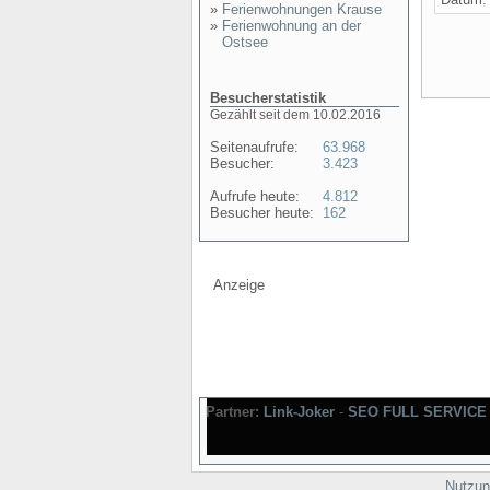
»
Ferienwohnungen Krause
»
Ferienwohnung an der
Ostsee
Besucherstatistik
Gezählt seit dem 10.02.2016
Seitenaufrufe:
63.968
Besucher:
3.423
Aufrufe heute:
4.812
Besucher heute:
162
Anzeige
Partner:
Link-Joker
-
SEO FULL SERVICE
Nutzun