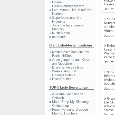
Kurze 
»
Online
Gesundh
Reservierungssystem
Datum
»
Last-Minute Urlaub auf den
Kanaren
»
Superfoods und Bio
Supe
Produkte
Kundin
»
Jobs Facharzt innere
sie sin
Medizin
Vitamin
»
KüsteMedia
Datum
»
octoleads
Die 5 beliebtesten Einträge
Kalo
Unser 
»
Kostenloser Backlink bei
Wärme 
BacklinkDino
keine P
»
Anzeigenportal aus Kleve
Datum
am Niederrhein
»
Branchenverzeichnis
»
Webkatalog und
VISZ
Linkverzeichnis
Informi
»
DiscoZauber
(Adipos
operati
TOP-5 Liste Bewertungen
Datum
»
AT-Pirna Sächsische
Schweiz
Gran
»
Mode Shop-My Kleidung
Die CE
Onlineshop
effekti
»
Ferienwohnung Dresden -
Stress
Maik L. Borchers
Datum