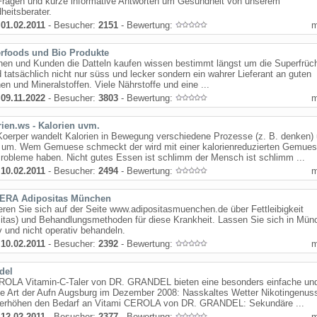
Fragen und kurze informative Antworten um Gesundheit von unserem
eitsberater.
:
01.02.2011
- Besucher:
2151
- Bewertung:
rfoods und Bio Produkte
nen und Kunden die Datteln kaufen wissen bestimmt längst um die Superfrüc
d tatsächlich nicht nur süss und lecker sondern ein wahrer Lieferant an guten
en und Mineralstoffen. Viele Nährstoffe und eine ...
:
09.11.2022
- Besucher:
3803
- Bewertung:
rien.ws - Kalorien uvm.
Koerper wandelt Kalorien in Bewegung verschiedene Prozesse (z. B. denken)
um. Wem Gemuese schmeckt der wird mit einer kalorienreduzierten Gemues
robleme haben. Nicht gutes Essen ist schlimm der Mensch ist schlimm ...
:
10.02.2011
- Besucher:
2494
- Bewertung:
ERA Adipositas München
eren Sie sich auf der Seite www.adipositasmuenchen.de über Fettleibigkeit
itas) und Behandlungsmethoden für diese Krankheit. Lassen Sie sich in Mün
v und nicht operativ behandeln.
:
10.02.2011
- Besucher:
2392
- Bewertung:
del
ROLA Vitamin-C-Taler von DR. GRANDEL bieten eine besonders einfache un
ve Art der Aufn Augsburg im Dezember 2008: Nasskaltes Wetter Nikotingenus
 erhöhen den Bedarf an Vitami CEROLA von DR. GRANDEL: Sekundäre ...
:
12.02.2011
- Besucher:
2377
- Bewertung: