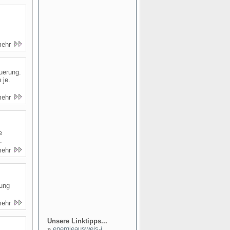
mehr
uerung.
 je.
mehr
e
.
mehr
rung
mehr
Unsere Linktipps...
»
energieausweis-i...