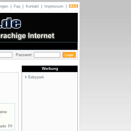
ungen
|
Faq
|
Kontakt
|
Impressum
|
Passwort:
Werbung
Babypark
eine
:
mehr