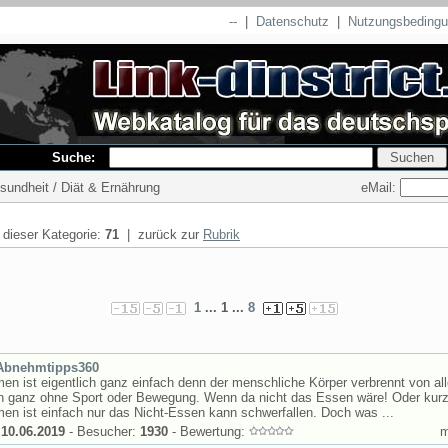
--
|
Datenschutz
|
Nutzungsbeding
Suche:
eMail:
esundheit / Diät & Ernährung
n dieser Kategorie:
71
| zurück zur
Rubrik
1
... 1 ...
8
Abnehmtipps360
n ist eigentlich ganz einfach denn der menschliche Körper verbrennt von all
en ganz ohne Sport oder Bewegung. Wenn da nicht das Essen wäre! Oder kurz
n ist einfach nur das Nicht-Essen kann schwerfallen. Doch was ...
:
10.06.2019
- Besucher:
1930
- Bewertung: