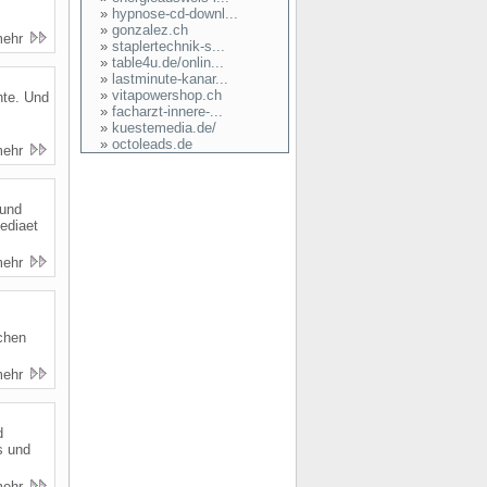
»
hypnose-cd-downl...
»
gonzalez.ch
mehr
»
staplertechnik-s...
»
table4u.de/onlin...
»
lastminute-kanar...
»
vitapowershop.ch
hte. Und
»
facharzt-innere-...
»
kuestemedia.de/
»
octoleads.de
mehr
 und
ediaet
mehr
chen
mehr
d
s und
mehr