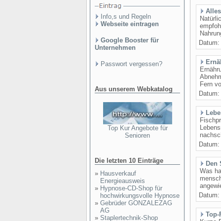
Alle
Info,s und Regeln
Natürli
Webseite eintragen
empfoh
Nahrung
Google Booster für
Datum
Unternehmen
Ernä
Passwort vergessen?
Ernähru
Abnehm
Fern vo
Aus unserem Webkatalog
Datum
Lebe
Fischpr
Lebens
Top Kur Angebote für
nachsch
Senioren
Datum
Die letzten 10 Einträge
Den 
Was ha
»
Hausverkauf
menschl
Energieausweis
angewie
»
Hypnose-CD-Shop für
Datum
hochwirkungsvolle Hypnose
»
Gebrüder GONZALEZAG
AG
Top-
»
Staplertechnik-Shop