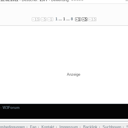
1
... 1 ...
8
Anzeige
-
W3Forum
gsbedingungen
Faq
Kontakt
Impressum
Backlink
Suchboxen
|
|
|
|
|
|