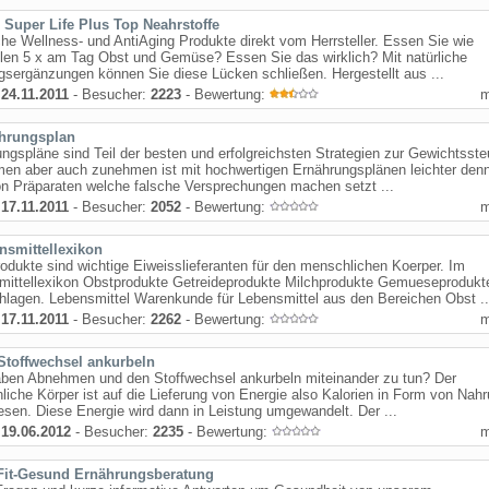
s Super Life Plus Top Neahrstoffe
che Wellness- und AntiAging Produkte direkt vom Herrsteller. Essen Sie wie
len 5 x am Tag Obst und Gemüse? Essen Sie das wirklich? Mit natürliche
sergänzungen können Sie diese Lücken schließen. Hergestellt aus ...
:
24.11.2011
- Besucher:
2223
- Bewertung:
hrungsplan
ngspläne sind Teil der besten und erfolgreichsten Strategien zur Gewichtsste
en aber auch zunehmen ist mit hochwertigen Ernährungsplänen leichter denn
n Präparaten welche falsche Versprechungen machen setzt ...
:
17.11.2011
- Besucher:
2052
- Bewertung:
nsmittellexikon
odukte sind wichtige Eiweisslieferanten für den menschlichen Koerper. Im
mittellexikon Obstprodukte Getreideprodukte Milchprodukte Gemueseprodukt
lagen. Lebensmittel Warenkunde für Lebensmittel aus den Bereichen Obst ..
:
17.11.2011
- Besucher:
2262
- Bewertung:
Stoffwechsel ankurbeln
ben Abnehmen und den Stoffwechsel ankurbeln miteinander zu tun? Der
iche Körper ist auf die Lieferung von Energie also Kalorien in Form von Nah
sen. Diese Energie wird dann in Leistung umgewandelt. Der ...
:
19.06.2012
- Besucher:
2235
- Bewertung:
Fit-Gesund Ernährungsberatung