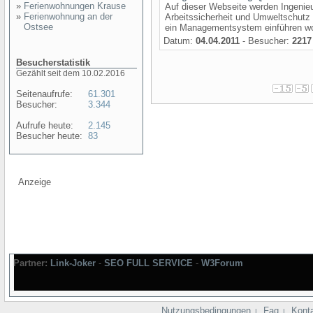
»
Ferienwohnungen Krause
Auf dieser Webseite werden Ingeni
»
Ferienwohnung an der
Arbeitssicherheit und Umweltschutz 
Ostsee
ein Managementsystem einführen woll
Datum:
04.04.2011
- Besucher:
2217
Besucherstatistik
Gezählt seit dem 10.02.2016
Seitenaufrufe:
61.301
Besucher:
3.344
Aufrufe heute:
2.145
Besucher heute:
83
Anzeige
Partner:
Link-Joker
-
SEO FULL SERVICE
-
W3Forum
Nutzungsbedingungen
Faq
Kont
|
|