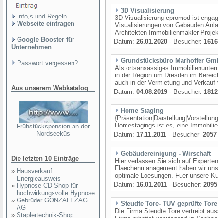
3D Visualisierung
Info,s und Regeln
3D Visualisierung epromod ist engagi
Webseite eintragen
Visualisierungen von Gebäuden Anla
Architekten Immobilienmakler Projekt
Google Booster für
Datum:
26.01.2020
- Besucher:
1616
Unternehmen
Grundstücksbüro Marhoffer Gm
Passwort vergessen?
Als ortsansässiges Immobilienunter
in der Region um Dresden im Bereic
auch in der Vermietung und Verkauf 
Aus unserem Webkatalog
Datum:
04.08.2019
- Besucher:
1812
Home Staging
{Präsentation|Darstellung|Vorstellun
Homestagings ist es, eine Immobilie 
Frühstückspension an der
Nordseeküs
Datum:
17.11.2011
- Besucher:
2057
Gebäudereinigung - Wirschaft
Die letzten 10 Einträge
Hier verlassen Sie sich auf Experten
Flaechenmanagement haben wir uns sp
»
Hausverkauf
optimale Loesungen. Fuer unsere K
Energieausweis
Datum:
16.01.2011
- Besucher:
2095
»
Hypnose-CD-Shop für
hochwirkungsvolle Hypnose
»
Gebrüder GONZALEZAG
Steudte Tore- TÜV geprüfte Tore
AG
Die Firma Steudte Tore vertreibt aus
»
Staplertechnik-Shop