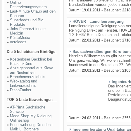
Firma arbeitet vorwiegend in Sachse
»
Online
Bundesländern wurden jedoch auch sch
Reservierungssystem
Datum:
19.01.2011
- Besucher:
2218
»
Last-Minute Urlaub auf den
Kanaren
»
Superfoods und Bio
HÖVER - Lamellenreinigung
Produkte
Lamellenreinigung Reinigung von Ver
»
Jobs Facharzt innere
Reinigung Direkt am Fenster. HÖVE
Medizin
1-2 10367 Berlin Deutschland Telefon
»
KüsteMedia
Datum:
22.01.2011
- Besucher:
2718
»
octoleads
Die 5 beliebtesten Einträge
Bausachverständigen Büro bun
Herzlich Willkommen es gibt bestimm
»
Kostenloser Backlink bei
Uns ganz wichtig: Wir wollen schnell
BacklinkDino
bundesweit in den Bereichen ?? - Wer
»
Anzeigenportal aus Kleve
Datum:
29.01.2011
- Besucher:
2103
am Niederrhein
»
Branchenverzeichnis
»
Webkatalog und
Ingenieurb
Linkverzeichnis
Das Ingenierb
»
DiscoZauber
und beim Bau
Perfektion zu
Baugrundstück
TOP-5 Liste Bewertungen
»
AT-Pirna Sächsische
Schweiz
»
Mode Shop-My Kleidung
Datum:
24.02.2011
- Besucher:
2353
Onlineshop
»
Ferienwohnung Dresden -
Maik L. Borchers
Ingenieurberatung Qualitätsma